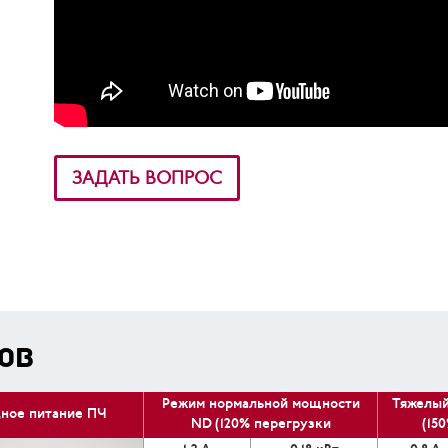
ЗАДАТЬ ВОПРОС
ОВ
Режим нормальной мощности
Тяжелый
дное питание ПЧ
ND (120% перегрузки
(15