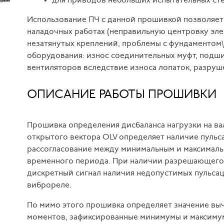
для приводов небольших испытательных ст
Использование ПЧ с данной прошивкой позволяет 
наладочных работах (неправильную центровку эле
незатянутых креплений, проблемы с фундаментом\р
оборудования: износ соединительных муфт, подши
вентиляторов вследствие износа лопаток, разруше
ОПИСАНИЕ РАБОТЫ ПРОШИВКИ
Прошивка определения дисбаланса нагрузки на ва
открытого вектора OLV определяет наличие пуль
рассогласование между минимальным и максималь
временного периода. При наличии разрешающего 
дискретный сигнал наличия недопустимых пульсаци
виброреле.
По мимо этого прошивка определяет значение вы
моментов, зафиксированные минимумы и максимум