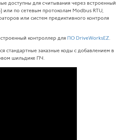
ные доступны для считывания через встроенный
а) или по сетевым протоколам Modbus RTU,
аторов или систем предиктивного контроля
встроенный контроллер для
ПО DriveWorksEZ
.
ся стандартные заказные коды с добавлением в
ковом шильдике ПЧ.