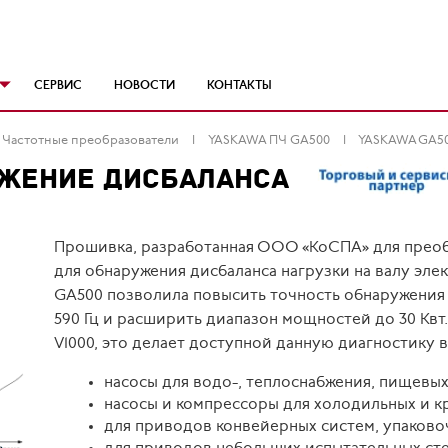
СЕРВИС
НОВОСТИ
КОНТАКТЫ
Частотные преобразователи
YASKAWA ПЧ GA500
YASKAWA GA50
УЖЕНИЕ ДИСБАЛАНСА
Прошивка, разработанная ООО «КоСПА» для преоб
для обнаружения дисбаланса нагрузки на валу эле
GA500 позволила повысить точность обнаружения д
590 Гц и расширить диапазон мощностей до 30 Квт. 
V1000, это делает доступной данную диагностику 
насосы для водо-, теплоснабжения, пищевых
насосы и компрессоры для холодильных и к
для приводов конвейерных систем, упаковоч