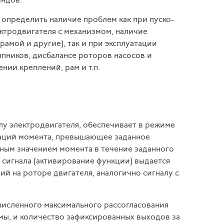
ендов.
определить наличие проблем как при пуско-
ктродвигателя с механизмом, наличие
амой и другие), так и при эксплуатации
пников, дисбалансе роторов насосов и
нии креплений, рам и т.п.
лу электродвигателя, обеспечивает в режиме
саций момента, превышающее заданное
ным значением момента в течение заданного
сигнала (активирование функции) выдается
й на роторе двигателя, аналогично сигналу с
численного максимального рассогласования
ы, и количество зафиксированных выходов за