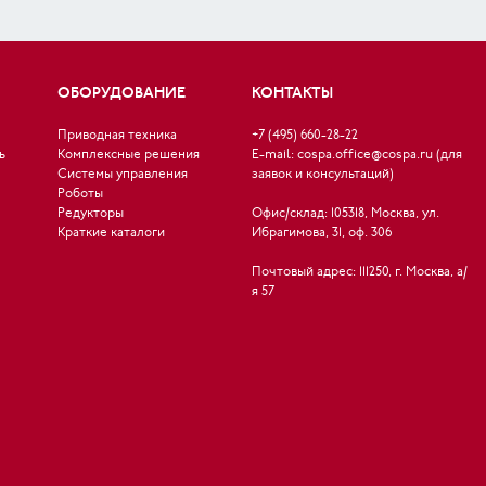
ОБОРУДОВАНИЕ
КОНТАКТЫ
Приводная техника
+7 (495) 660-28-22
ь
Комплексные решения
E-mail:
cospa.office@cospa.ru (для
Системы управления
заявок и консультаций)
Роботы
Редукторы
Офис/склад: 105318, Москва, ул.
Краткие каталоги
Ибрагимова, 31, оф. 306
Почтовый адрес: 111250, г. Москва, а/
я 57